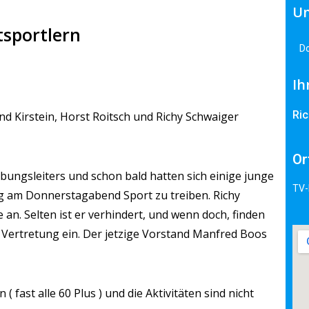
Un
tsportlern
Do
Ih
Ri
 Kirstein, Horst Roitsch und Richy Schwaiger
Or
bungsleiters und schon b
ald hatten sich einige junge
TV-
am Donnerstagabend Sport zu treiben.
Richy
e an.
Selten ist er verhindert, und wenn doch, finden
 Vertretung ein.
Der jetzige Vorstand Manfred Boos
 fast alle 60 Plus ) und d
ie Aktivitäten sind nicht