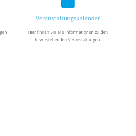
Veranstaltungskalender
ngen
Hier finden Sie alle Informationen zu den
bevorstehenden Veranstaltungen.
Besuche uns auf Social-Media
 erfahren? Mit uns Erfahrungen austauschen, uns F
verfolgen?