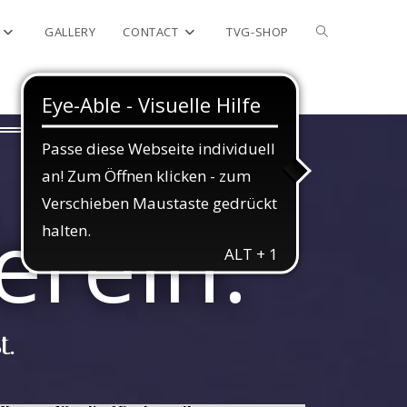
GALLERY
CONTACT
TVG-SHOP
erein.
t.