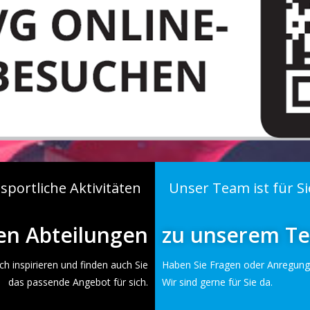
 sportliche Aktivitäten
Unser Team ist für Si
en Abteilungen
zu unserem T
ch inspirieren und finden auch Sie
Haben Sie Fragen oder Anregung
das passende Angebot für sich.
Wir sind gerne für Sie da.